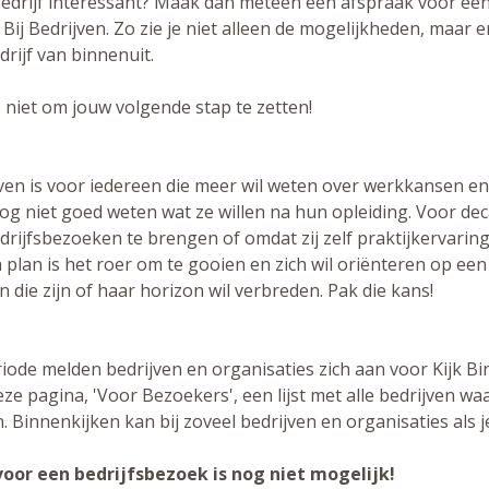
bedrijf interessant? Maak dan meteen een afspraak voor een
Bij Bedrijven. Zo zie je niet alleen de mogelijkheden, maar e
drijf van binnenuit.
 niet om jouw volgende stap te zetten!
ijven is voor iedereen die meer wil weten over werkkansen e
nog niet goed weten wat ze willen na hun opleiding. Voor d
rijfsbezoeken te brengen of omdat zij zelf praktijkervaring b
 plan is het roer om te gooien en zich wil oriënteren op ee
 die zijn of haar horizon wil verbreden. Pak die kans!
ode melden bedrijven en organisaties zich aan voor Kijk Bin
ze pagina, 'Voor Bezoekers', een lijst met alle bedrijven w
 Binnenkijken kan bij zoveel bedrijven en organisaties als je
voor een bedrijfsbezoek is nog niet mogelijk!