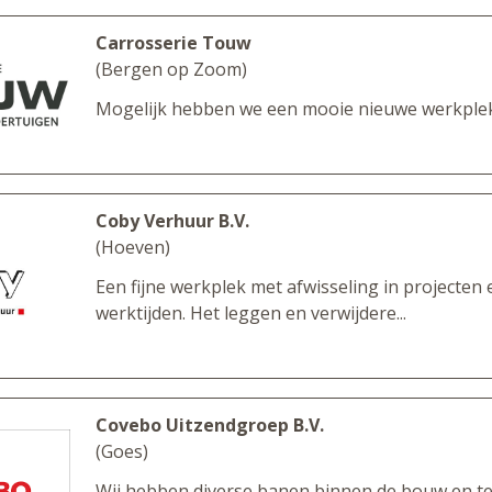
Carrosserie Touw
(Bergen op Zoom)
Mogelijk hebben we een mooie nieuwe werkplek 
Coby Verhuur B.V.
(Hoeven)
Een fijne werkplek met afwisseling in projecten e
werktijden. Het leggen en verwijdere...
Covebo Uitzendgroep B.V.
(Goes)
Wij hebben diverse banen binnen de bouw en te