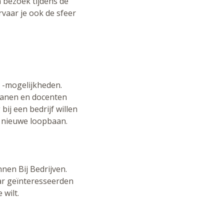
 bezoek tijdens de
rvaar je ook de sfeer
n -mogelijkheden.
ecanen en docenten
ij een bedrijf willen
n nieuwe loopbaan.
nen Bij Bedrijven.
aar geïnteresseerden
 wilt.