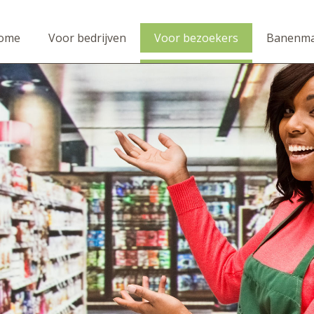
ome
Voor bedrijven
Voor bezoekers
Banenma