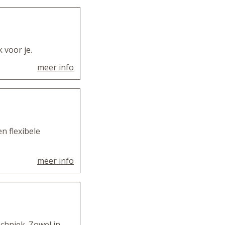
voor je.
meer info
n flexibele
meer info
chniek. Zowel in