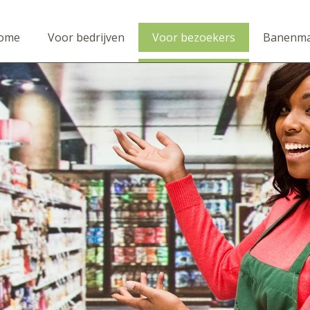
ome
Voor bedrijven
Voor bezoekers
Banenma