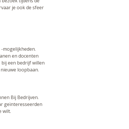
 bezoek tijdens de
rvaar je ook de sfeer
n -mogelijkheden.
ecanen en docenten
ij een bedrijf willen
n nieuwe loopbaan.
nen Bij Bedrijven.
aar geïnteresseerden
 wilt.