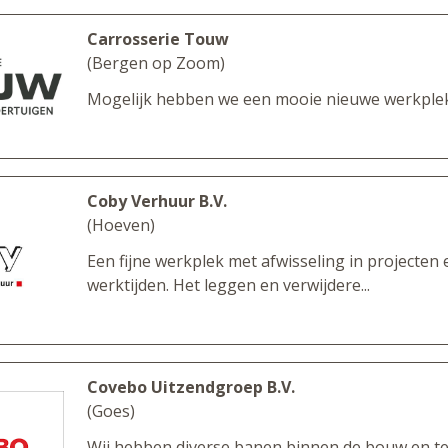
Carrosserie Touw
(Bergen op Zoom)
Mogelijk hebben we een mooie nieuwe werkplek 
Coby Verhuur B.V.
(Hoeven)
Een fijne werkplek met afwisseling in projecten e
werktijden. Het leggen en verwijdere...
Covebo Uitzendgroep B.V.
(Goes)
Wij hebben diverse banen binnen de bouw en te