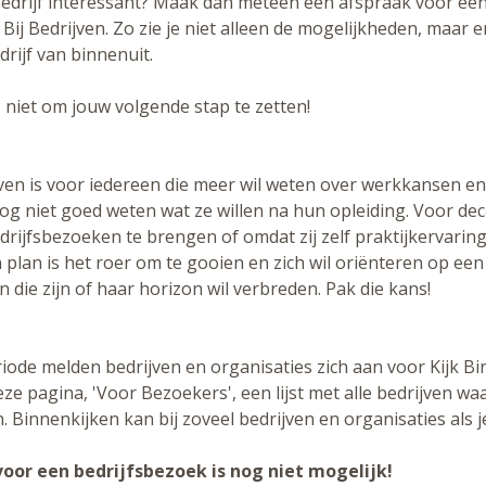
bedrijf interessant? Maak dan meteen een afspraak voor een
Bij Bedrijven. Zo zie je niet alleen de mogelijkheden, maar e
drijf van binnenuit.
 niet om jouw volgende stap te zetten!
ijven is voor iedereen die meer wil weten over werkkansen e
nog niet goed weten wat ze willen na hun opleiding. Voor d
rijfsbezoeken te brengen of omdat zij zelf praktijkervaring b
 plan is het roer om te gooien en zich wil oriënteren op ee
 die zijn of haar horizon wil verbreden. Pak die kans!
ode melden bedrijven en organisaties zich aan voor Kijk Bin
ze pagina, 'Voor Bezoekers', een lijst met alle bedrijven w
 Binnenkijken kan bij zoveel bedrijven en organisaties als je
voor een bedrijfsbezoek is nog niet mogelijk!