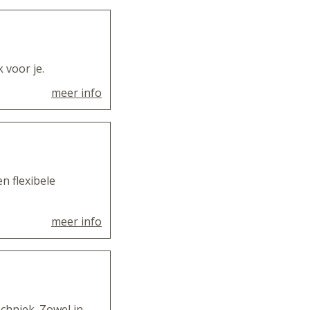
voor je.
meer info
n flexibele
meer info
chniek. Zowel in