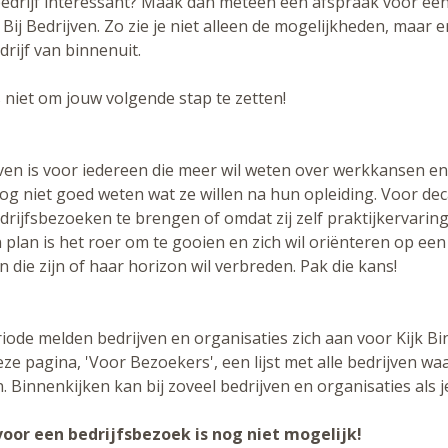
bedrijf interessant? Maak dan meteen een afspraak voor een
Bij Bedrijven. Zo zie je niet alleen de mogelijkheden, maar e
drijf van binnenuit.
 niet om jouw volgende stap te zetten!
ijven is voor iedereen die meer wil weten over werkkansen e
nog niet goed weten wat ze willen na hun opleiding. Voor d
rijfsbezoeken te brengen of omdat zij zelf praktijkervaring b
 plan is het roer om te gooien en zich wil oriënteren op ee
 die zijn of haar horizon wil verbreden. Pak die kans!
ode melden bedrijven en organisaties zich aan voor Kijk Bin
ze pagina, 'Voor Bezoekers', een lijst met alle bedrijven w
 Binnenkijken kan bij zoveel bedrijven en organisaties als je
voor een bedrijfsbezoek is nog niet mogelijk!