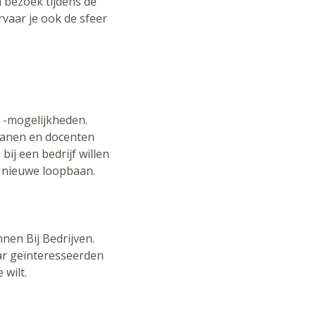
 bezoek tijdens de
rvaar je ook de sfeer
n -mogelijkheden.
ecanen en docenten
ij een bedrijf willen
n nieuwe loopbaan.
nen Bij Bedrijven.
aar geïnteresseerden
 wilt.