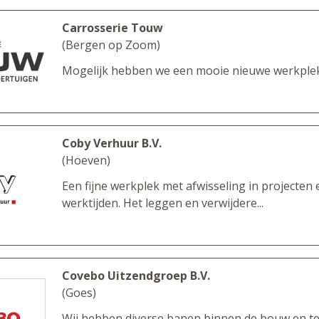
Carrosserie Touw
(Bergen op Zoom)
Mogelijk hebben we een mooie nieuwe werkplek 
Coby Verhuur B.V.
(Hoeven)
Een fijne werkplek met afwisseling in projecten e
werktijden. Het leggen en verwijdere...
Covebo Uitzendgroep B.V.
(Goes)
Wij hebben diverse banen binnen de bouw en te