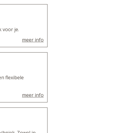
voor je.
meer info
n flexibele
meer info
chniek. Zowel in