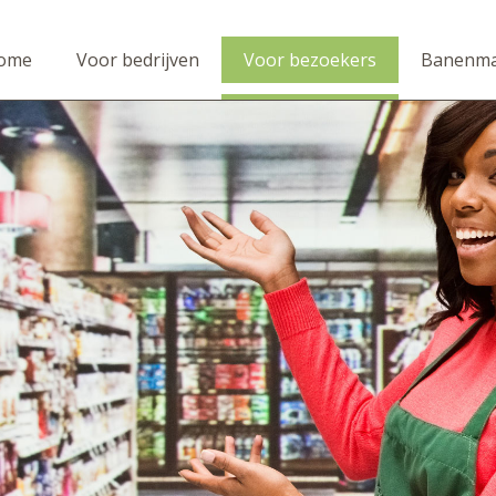
ome
Voor bedrijven
Voor bezoekers
Banenma